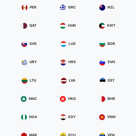
PER
GRC
NZL
QAT
HUN
KWT
SVK
LUX
BGR
URY
HRV
SVN
LTU
LVA
EST
MAC
HKG
BHR
NGA
EGY
VNM
MAR
ECU
VEN