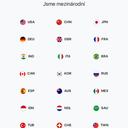
Jsme mezinárodní
USA
CHN
JPN
DEU
GBR
FRA
IND
ITA
BRA
CAN
KOR
RUS
ESP
AUS
MEX
IDN
NDL
SAU
TUR
CHE
TWN