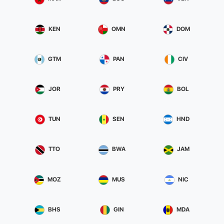
KEN
OMN
DOM
GTM
PAN
CIV
JOR
PRY
BOL
TUN
SEN
HND
TTO
BWA
JAM
MOZ
MUS
NIC
BHS
GIN
MDA