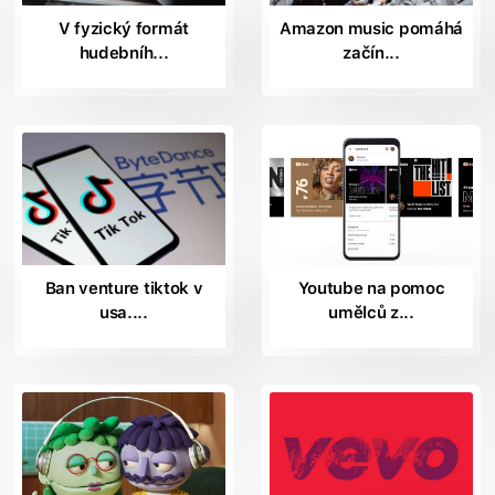
V fyzický formát
Amazon music pomáhá
hudebníh...
začín...
Ban venture tiktok v
Youtube na pomoc
usa....
umělců z...