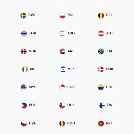
SWE
POL
BEL
THA
ARG
AUT
NOR
ARE
ZAF
IRL
ISR
DNK
MYS
SGP
COL
PHL
CHL
FIN
CZE
ROU
PRT