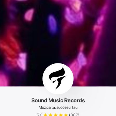
Sound Music Records
Muzica ta, succesul tau
5,0
(
387
)