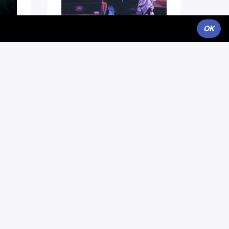
OK
în curs
Spread-vă de muzică. A fi
riți
independent nu inseamna a fi
.
invizibil, datorită se...