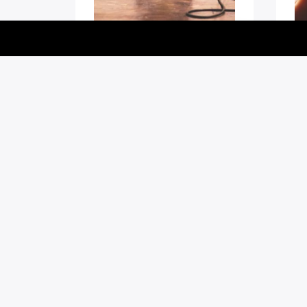
Promovarea unor artiști
A 
muzicale. Promovarea de
Pen
muzică de sunet înregistrări ...
Blog