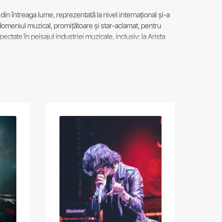
din întreaga lume, reprezentată la nivel internațional și-a
n domeniul muzical, promițătoare și star-aclamat, pentru
tate în peisajul industriei muzicale, inclusiv: la Arista
e prin Columbia Records 1 Zi Descendent Înregistrări;
; Nebunia Înregistrări; Kemosabe Records Legacy Recordings
rtret, RCA Inspirație; "RCA din Nashville "RCA Records
y Înregistrări. Cu un număr mare de artiști în curs de
zicale, inclusiv Sony Music Entertainment, Universal Music
giu. Printre artiști italieni cel mai faimos este Lorenzo
ști internaționali de succes la nivel mondial, precum Lady
las și multe altele. Sunet de Muzică Înregistrări riconsce
 iasă, bazându-se pe experiența din proiectul nostru, creat
ursul anilor, s-a întors dinamism la casa de discuri Sunet
ru o carieră promițătoare prin toate noastre de know-how în
vom avea grijă de succesul dumneavoastră cu cea mai mare
s, Deezer, Youtube, Google Play, Beatport, Amazon, Shazam,
e așteptare pentru lansarea oficială. DACĂ MUZICA TE FACE
E ACEASTĂ OPORTUNITATE UNICĂ DE A ÎNCEPE CARIERA