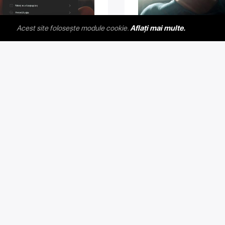
Acest site folosește module cookie.
Aflați mai multe.
devenit popular pe spotify.
Un impuls pentru artiști 
tru a deveni celebru și de a
de dezvoltare. Dacă do
fi cunoscut pe ...
pentru a promova ..