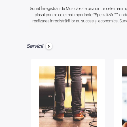
Sunet Înregistrări de Muzică este una dintre cele mai impo
plasat printre cele mai importante "Specializări" în in
realizarea înregistrării lor au succes și economice. Sun
Nashville Beach Street Înregistrări; Negru Unt Înreg
Disruptor Înregistrări; Epic Records Înregistrările Esenț
Masterworks Masterworks Broadway; Ministerul de Înreg
Servicii
Neobosit Înregistrări; Reuniune de Înregistrări Sony 
dezvoltare și a stabilit stele, Sunet de Înregistrări de 
Group și Warner Music Group, oferind artiști și profesio
Jovanotti, Adriano Celentano, Vasco Rossi, Claudio Baglio
Gaga, Madonna, Ed Sheeran, Katy Perry, Michael Bublé, și 
în aceste eccezze muzica lor succes de necontestat, și le 
pentru a face mai accesibile lumea de mărfuri și de conșt
Înregistrări de Muzică. Scopul nostru principal este de a 
distribuție, sponsorizare și de monetizare a cântece, ș
seriozitate, și securitatea muncii. Melodia va fi distrib
etc. Vom planifica împreună la data de ieșire într-un mo
SĂ TE SIMȚI ÎN VIAȚĂ ȘI VREAU CA EA SĂ DEVINĂ C