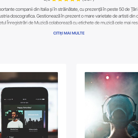
rtante companii din Italia și în străinătate, cu prezență în peste 50 de Țări 
dustria doscografica. Gestionează în prezent o mare varietate de artisti di
etul Înregistrări de Muzică colaborează cu etichete de muzică cele mai respec
istrări BPG Muzică. Bystorm Divertisment; Century Media Columbia Nashvill
CITIțI MAI MULTE
iale; Esențiale Cult; Fo Yo Sufletul Înregistrări. Casa de Iona Înregistrări
istrări Sonore. Monumentul Înregistrări, OKeh; Polo Motive de Muzică Po
Classical Sony Music Latin Stea Timp Internaționale; Grupul de Muzică Verit
Muzică funcționează în sinergie cu etichete celebre în peisajul industriei mu
niști de muzică, rezultate, și consolidări de cea mai înaltă calitate și presti
ni, Tiziano Ferro, Andrea Bocelli, Luciano Ligabue, în timp ce printre arti
incredibilă moștenire de la Led Zeppelin, Pink Floyd, The Doors, Maria Cal
servește ca un punct de referință final pentru toți artiștii care doresc să
ientizare la nivel mondial. Progresele realizate în domeniul muzicii pe parc
asigura că toți artiștii sunt ambițioase posibilitatea de a da un start pent
i a publicat lucrări. Investește talentul, tenacitatea și creativitatea, și 
uit pe toate marile magazine digitale, inclusiv Spotify, Apple Music, iTune
d strategic pentru a permite ne pentru a face o promovare câștigătoare d
EVA MAI MULT DECÂT DOAR O PASIUNE, NU AȘTEPTAȚI ȘI SĂ PROFITE D
TA.