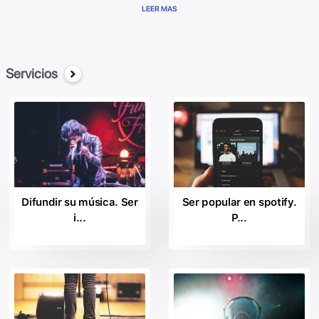
todo el mundo, representados en el plano internacional y se coloca
LEER MAS
entre los más importantes "Majors" en la industria de la
doscografica. Actualmente gestiona una amplia variedad de artistas
en el campo de la música, y prometedoras estrellas de renombre,
para el logro de sus grabación de éxito y económica.
Servicios
El Sonido de la Música Registros colabora con sellos musicales más
respetados en el panorama de la industria de la música, incluyendo:
el
la
Arista Nashville
la
Calle de la Playa de Registros;
Difundir su música. Ser
Ser popular en spotify.
la
i...
P...
la Mantequilla Negra Registros
la
BPG la Música.
la
Bystorm de Entretenimiento;
la
Siglo Medios de comunicación