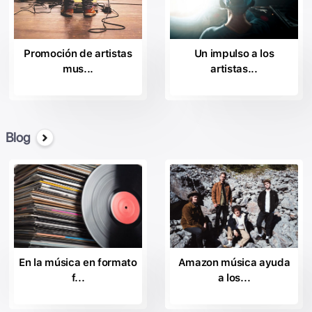
la
Columbia Nashville
la
Promoción de artistas
Un impulso a los
por Columbia Records
mus...
artistas...
la
Día > 1
la
Descendiente de los Registros;
la
Blog
Disruptor Registros;
la
Epic Records
la
Registros Esenciales;
la
Esencial de la Adoración;
la
En la música en formato
Amazon música ayuda
Fo Yo Alma Grabaciones.
f...
a los...
la
Casa de Iona Registros;