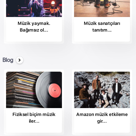
Temel İbadet;
Fo Yo Ruh Kayıtları.
Iona Kayıtları
Müzik yaymak.
Müzik sanatçıları
Ev
Bağımsız ol...
tanıtım...
Delilik Kayıtları;
Kemosabe Records
Eski Kayıtları
233
233 Broadway;
Blog
Ses Kayıtları
Bakanlık.
Anıt Kayıtları, OKeh;
Polo Grounds Music
Portre, RCA İlham;
"
RCA Nashville
"
Fiziksel biçim müzik
Amazon müzik etkileme
RCA Records
iler...
gir...
Amansız Kayıtları;
Reunion Kayıtları