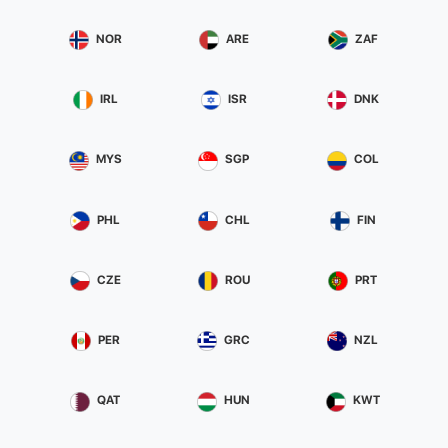
NOR
ARE
ZAF
IRL
ISR
DNK
MYS
SGP
COL
PHL
CHL
FIN
CZE
ROU
PRT
PER
GRC
NZL
QAT
HUN
KWT