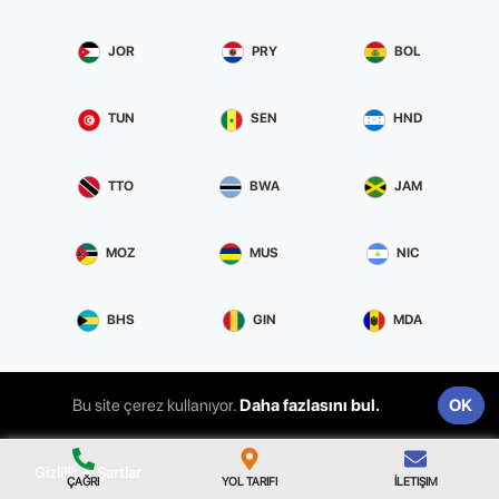
JOR
PRY
BOL
TUN
SEN
HND
TTO
BWA
JAM
MOZ
MUS
NIC
BHS
GIN
MDA
PRI
LIE
MNE
Bu site çerez kullanıyor.
Daha fazlasını bul.
OK
Gizlilik & Şartlar
ÇAĞRI
YOL TARIFI
İLETIŞIM