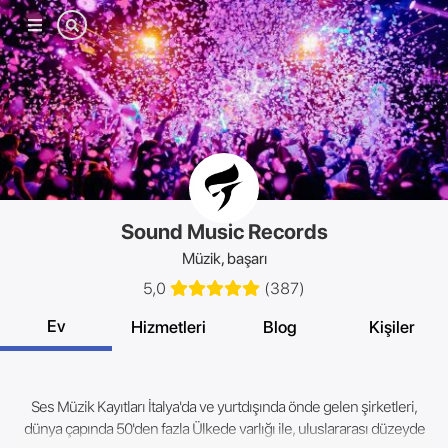
Mobil
menü
Sound Music Records
Müzik, başarı
5,0
(
387
)
Ev
Hizmetleri
Blog
Kişiler
Ses Müzik Kayıtları İtalya'da ve yurtdışında önde gelen şirketleri,
dünya çapında 50'den fazla Ülkede varlığı ile, uluslararası düzeyde