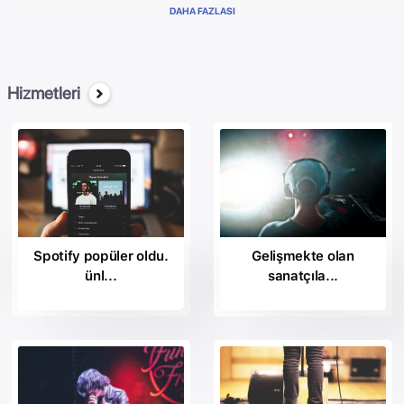
temsil ve sanayi doscografica en önemli “Büyükler” arasında yer
DAHA FAZLASI
almaktadır. <Şu anda kayıt başarılarını ve ekonomik başarı için müzik
alanında sanatçılar geniş bir yelpazede, umut verici ve yıldız
alkışlanan, yönetir.br />
Ses Müzik endüstrisinin manzarası en saygın plak şirketleri de dahil
Hizmetleri
olmak üzere işbirliği Kayıtları:
Arista Nashville
Plaj Caddesi Kayıtları;
Siyah Tereyağı
Kaydeder
BPG Müzik.
Bystorm Eğlence;
Century Media
Spotify popüler oldu.
Gelişmekte olan
Columbia Nashville
ünl...
sanatçıla...
Columbia tarafından
Kaydeder
1 Gün
Alt Kayıtları;
Topu Kayıtları;
Epic Records
Gerekli Kayıtları;