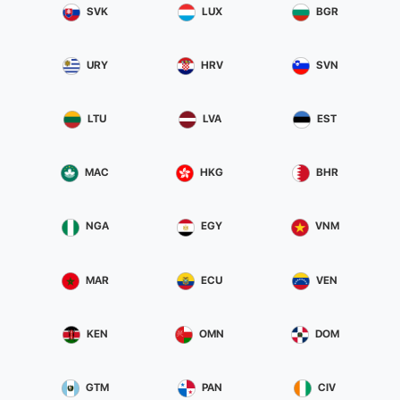
SVK
LUX
BGR
URY
HRV
SVN
LTU
LVA
EST
MAC
HKG
BHR
NGA
EGY
VNM
MAR
ECU
VEN
KEN
OMN
DOM
GTM
PAN
CIV