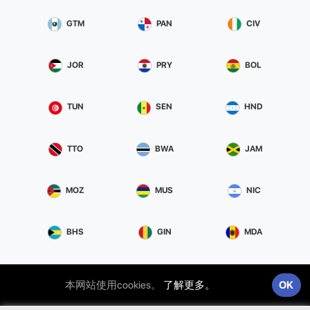
GTM
PAN
CIV
JOR
PRY
BOL
TUN
SEN
HND
TTO
BWA
JAM
MOZ
MUS
NIC
BHS
GIN
MDA
PRI
LIE
MNE
本网站使用cookies。
了解更多。
OK