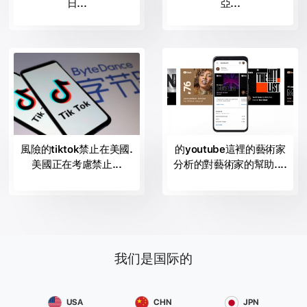
Celentano，瓦斯科罗西、克劳迪奥*巴利奥尼,Tiziano Ferro，安德
日...
亞...
烈波切利，帕Ligabue，而在国际艺术家的世界范围内的成功为加加
夫人，麦当娜,Ed Sheeran，凯蒂*佩里、迈克尔*布雷，以及令人难
以置信的遗产的齐柏林飞艇,Pink Floyd的，门，玛丽亚*卡拉斯和其
他许多人。
音乐录riconsce在这些eccezze音乐他们所有的无可争议的成功，并
提供他们作为一个最终的参照所有艺术家想要的出现，依赖的经
验，我们的项目，创造了使更多的访问世界的商品和全球认识。
br/> 所取得的进展在音乐领域的课程期间的年来，已恢复活力的标
签记录的声音记录。 我们的主要目标是确保所有的艺术家都是雄心
風險的tiktok禁止在美國.
的youtube這裡的藝術家
勃勃的机会开始一个有前途的职业生涯，通过所有我们知道如何在
美國正在考慮禁止...
分析的對藝術家的幫助....
分配，赞助和货币化的歌曲，并发表作品。
br/> 投资你的才能，你坚韧和你的创造力和我们会照顾你的成功以
最大的严肃性，以及职业安全。
br/> 你的歌声将分布在所有主要的数字存储包括音乐，苹果音乐，
iTunes，你，Youtube上，谷歌玩，你，亚马逊，Shazam，等等。
br/> 我们会计划在一起的日期输出战略性的方式允许我们做一个促
进赢得等待正式启动。 如果音乐让你感觉活着，希望她成为更多的
我们是国际的
东西不仅仅是一种激情，不要等待抓住这个独特的机会，以开始你
的职业生涯。
USA
CHN
JPN