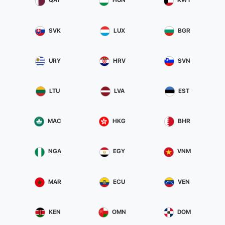
QAT
HUN
KWT
SVK
LUX
BGR
URY
HRV
SVN
LTU
LVA
EST
MAC
HKG
BHR
NGA
EGY
VNM
MAR
ECU
VEN
KEN
OMN
DOM