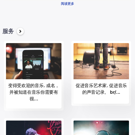
星-好评，为实现他们的记录的成功和经济。
阅读更多
br/> 音乐的记录与音乐唱片最受尊敬的景观中的音乐行业，包括：
阿里斯塔纳什维尔
海滩街记录；
的黑黄油记录
服务
BPG音乐。
Bystorm娱乐；
世纪媒体
哥伦比亚的纳什维尔
通过哥伦比亚的记录
第1日
后代的记录；
Disruptor记录；
变得受欢迎的音乐. 成名，
促进音乐艺术家. 促进音乐
史记录
并被知道在音乐你需要有
的声音记录。 br/...
必要的记录；
很...
的重要崇拜;
Fo哟的灵魂记录。
家的艾奥纳的记录；
<他们>疯狂的记录；
傻瓜记录
遗留记录