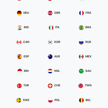
DEU
GBR
FRA
IND
ITA
BRA
CAN
KOR
RUS
ESP
AUS
MEX
IDN
NDL
SAU
TUR
CHE
TWN
SWE
POL
BEL