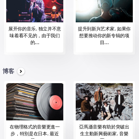
杰作
的大师百老汇;
部录音。
纪念碑的记录，OKeh;
展开你的音乐. 独立并不意
提升到新兴艺术家. 如果你
马球球场音乐
味着看不见的，由于我们
想要推动你的新专辑的项
的肖像，RCA灵感；
的...
目...
"li>RCA纳什维尔 "li>RCA记录
不懈的记录；
团聚的记录
索尼的古典
博客
Sony音乐拉丁
星次国际;
新加坡青年华乐团的音乐
真实的记录。
大量的新兴艺术家和建立星，音乐之声的记录工作中的协同作用带
有签名的景观中的音乐行业包括Sony音乐，普遍的乐团和代音乐
组，提供艺术家和音乐专业人员，结果，和整合最高的质量和信
誉。
在物理格式的音樂更進一
亞馬遜音樂有助於突破出
br/> 在意大利的艺术家中最着名的是Lorenzo Jovanotti，阿德里亚诺
步，特別是在日本. 最近
生主動新興藝術家. 音樂