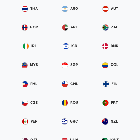
THA
ARG
AUT
NOR
ARE
ZAF
IRL
ISR
DNK
MYS
SGP
COL
PHL
CHL
FIN
CZE
ROU
PRT
PER
GRC
NZL