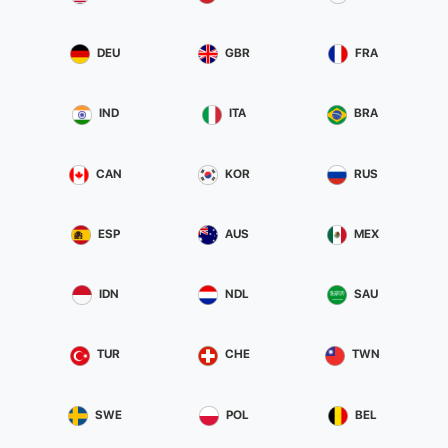
DEU
GBR
FRA
IND
ITA
BRA
CAN
KOR
RUS
ESP
AUS
MEX
IDN
NDL
SAU
TUR
CHE
TWN
SWE
POL
BEL