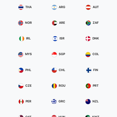
THA
ARG
AUT
NOR
ARE
ZAF
IRL
ISR
DNK
MYS
SGP
COL
PHL
CHL
FIN
CZE
ROU
PRT
PER
GRC
NZL