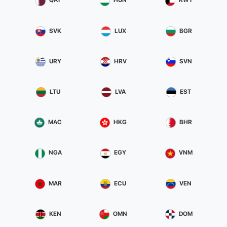
QAT
HUN
KWT
SVK
LUX
BGR
URY
HRV
SVN
LTU
LVA
EST
MAC
HKG
BHR
NGA
EGY
VNM
MAR
ECU
VEN
KEN
OMN
DOM