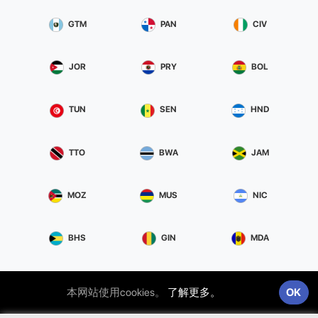
GTM
PAN
CIV
JOR
PRY
BOL
TUN
SEN
HND
TTO
BWA
JAM
MOZ
MUS
NIC
BHS
GIN
MDA
PRI
LIE
MNE
本网站使用cookies。
了解更多。
OK