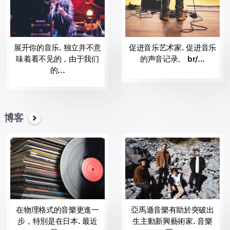
杰作
的大师百老汇;
部录音。
纪念碑的记录，OKeh;
展开你的音乐. 独立并不意
促进音乐艺术家. 促进音乐
马球球场音乐
味着看不见的，由于我们
的声音记录。 br/...
的肖像，RCA灵感；
的...
"li>RCA纳什维尔 "li>RCA记录
不懈的记录；
团聚的记录
索尼的古典
博客
Sony音乐拉丁
星次国际;
新加坡青年华乐团的音乐
真实的记录。
大量的新兴艺术家和建立星，音乐之声的记录工作中的协同作用带
有签名的景观中的音乐行业包括Sony音乐，普遍的乐团和代音乐
组，提供艺术家和音乐专业人员，结果，和整合最高的质量和信
誉。
在物理格式的音樂更進一
亞馬遜音樂有助於突破出
br/> 在意大利的艺术家中最着名的是Lorenzo Jovanotti，阿德里亚诺
步，特別是在日本. 最近
生主動新興藝術家. 音樂