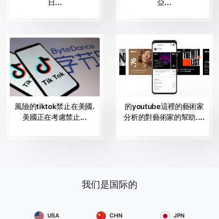
Celentano，瓦斯科罗西、克劳迪奥*巴利奥尼,Tiziano Ferro，安德
日...
亞...
烈波切利，帕Ligabue，而在国际艺术家的世界范围内的成功为加加
夫人，麦当娜,Ed Sheeran，凯蒂*佩里、迈克尔*布雷，以及令人难
以置信的遗产的齐柏林飞艇,Pink Floyd的，门，玛丽亚*卡拉斯和其
他许多人。
音乐录riconsce在这些eccezze音乐他们所有的无可争议的成功，并
提供他们作为一个最终的参照所有艺术家想要的出现，依赖的经
验，我们的项目，创造了使更多的访问世界的商品和全球认识。
br/> 所取得的进展在音乐领域的课程期间的年来，已恢复活力的标
签记录的声音记录。 我们的主要目标是确保所有的艺术家都是雄心
風險的tiktok禁止在美國.
的youtube這裡的藝術家
勃勃的机会开始一个有前途的职业生涯，通过所有我们知道如何在
美國正在考慮禁止...
分析的對藝術家的幫助....
分配，赞助和货币化的歌曲，并发表作品。
br/> 投资你的才能，你坚韧和你的创造力和我们会照顾你的成功以
最大的严肃性，以及职业安全。
br/> 你的歌声将分布在所有主要的数字存储包括音乐，苹果音乐，
iTunes，你，Youtube上，谷歌玩，你，亚马逊，Shazam，等等。
br/> 我们会计划在一起的日期输出战略性的方式允许我们做一个促
进赢得等待正式启动。 如果音乐让你感觉活着，希望她成为更多的
我们是国际的
东西不仅仅是一种激情，不要等待抓住这个独特的机会，以开始你
的职业生涯。
USA
CHN
JPN