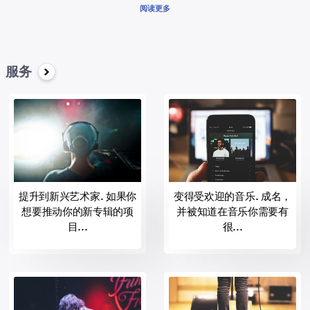
星-好评，为实现他们的记录的成功和经济。
阅读更多
br/> 音乐的记录与音乐唱片最受尊敬的景观中的音乐行业，包括：
阿里斯塔纳什维尔
海滩街记录；
的黑黄油记录
服务
BPG音乐。
Bystorm娱乐；
世纪媒体
哥伦比亚的纳什维尔
通过哥伦比亚的记录
第1日
后代的记录；
Disruptor记录；
提升到新兴艺术家. 如果你
变得受欢迎的音乐. 成名，
史记录
想要推动你的新专辑的项
并被知道在音乐你需要有
必要的记录；
目...
很...
的重要崇拜;
Fo哟的灵魂记录。
家的艾奥纳的记录；
<他们>疯狂的记录；
傻瓜记录
遗留记录